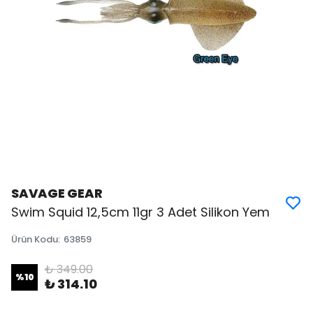
SAVAGE GEAR
Swim Squid 12,5cm 11gr 3 Adet Silikon Yem
Ürün Kodu
:
63859
₺ 349.00
%
10
₺ 314.10