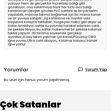
yüzüyor hem de gerçek bir mürekkep balığı gibi
gözüküyor, ona saldırmaya hazır her türlü avcı balığı
kandıracak!;Gevşek gövdeli PVC sahtesi ile birçok takım
yapılabilir, misinayı takıma bağlamak için bir misina kanalı
ve bir yuvaya sahiptir.;Jig kafalarına ve mantar vida
başlarına kolayca takılabilir.;Yüzgeçleri nabız gibi atıyor ve
kolları kımıldıyor, sahte su yolunda hareket ederken canlı
bir şekilde titriyor, bu sahte mükemmel bir şekilde kalamar
taklidi yapıyor.;3D tarama sayesinde gerçekçi
ayrıntılar,;Kolay takım yapmak için kanal,;Pürüzsüz EWG
iğne yuvası,;Ultra canlı aksiyon,; Kalamar kokusu;Üründe
iğne yoktur.
Yorumlar
Yorum Yap
Bu ürün için henüz yorum yapılmamış.
Çok Satanlar