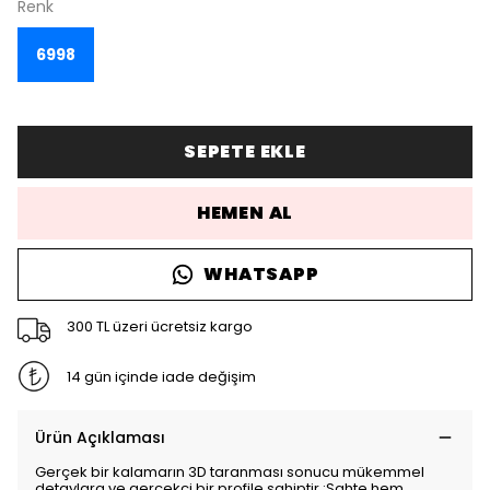
Renk
6998
SEPETE EKLE
HEMEN AL
WHATSAPP
300 TL üzeri ücretsiz kargo
14 gün içinde iade değişim
Ürün Açıklaması
Gerçek bir kalamarın 3D taranması sonucu mükemmel
detaylara ve gerçekçi bir profile sahiptir.;Sahte hem