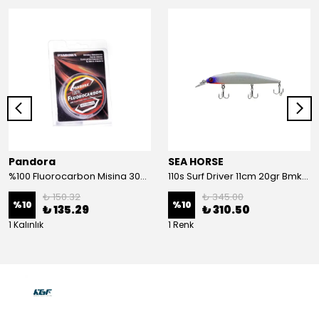
Pandora
SEA HORSE
%100 Fluorocarbon Misina 30mt 0,41mm
110s Surf Driver 11cm 20gr Bmk-05#
₺ 150.32
₺ 345.00
%
10
%
10
₺ 135.29
₺ 310.50
1 Kalınlık
1 Renk