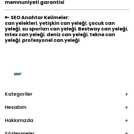
memnuniyeti garantisi
🔑
SEO Anahtar Kelimeler:
can yelekleri
,
yetişkin can yeleği
,
çocuk can
yeleği
,
su sporları can yeleği
,
Bestway can yeleği
,
Intex can yeleği
,
deniz can yeleği
,
tekne can
yeleği
,
profesyonel can yeleği
.
Kategoriler
Hesabım
Hakkımızda
Sözleşmeler