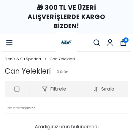
🎁 300 TL VE ÜZERI
ALIŞVERIŞLERDE KARGO
BIZDEN!
0
Deniz & Su Sporları
Can Yelekleri
Can Yelekleri
0
ürün
Filtrele
Sırala
Aradığınız ürün bulunamadı