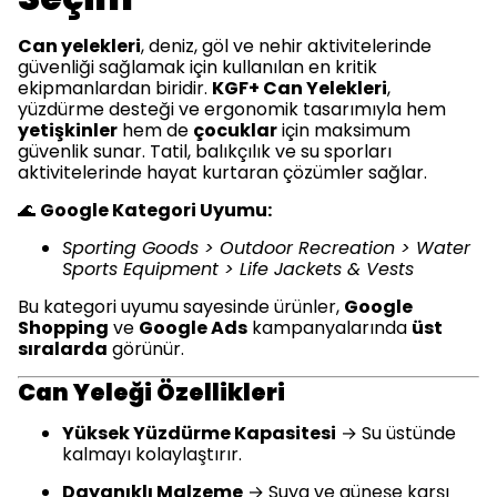
Can yelekleri
, deniz, göl ve nehir aktivitelerinde
güvenliği sağlamak için kullanılan en kritik
ekipmanlardan biridir.
KGF+ Can Yelekleri
,
yüzdürme desteği ve ergonomik tasarımıyla hem
yetişkinler
hem de
çocuklar
için maksimum
güvenlik sunar. Tatil, balıkçılık ve su sporları
aktivitelerinde hayat kurtaran çözümler sağlar.
🌊
Google Kategori Uyumu:
Sporting Goods > Outdoor Recreation > Water
Sports Equipment > Life Jackets & Vests
Bu kategori uyumu sayesinde ürünler,
Google
Shopping
ve
Google Ads
kampanyalarında
üst
sıralarda
görünür.
Can Yeleği Özellikleri
Yüksek Yüzdürme Kapasitesi
→ Su üstünde
kalmayı kolaylaştırır.
Dayanıklı Malzeme
→ Suya ve güneşe karşı