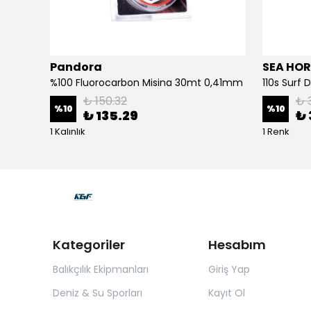
Pandora
SEA HOR
3d Slim Jig Minnow 10cm 40gr Jig Yem Bone White Glow
%100 Fluorocarbon Misina 30mt 0,41mm
110s Surf
₺ 150.32
₺ 
%
10
%
10
₺ 135.29
₺ 
1 Kalınlık
1 Renk
Kategoriler
Hesabım
Balıkçılık Ekipmanları
Giriş Yap
Deniz & Su Sporları
Kayıt Ol