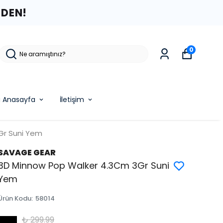
ZDEN!
0
g Anasayfa
İletişim
Gr Suni Yem
SAVAGE GEAR
3D Minnow Pop Walker 4.3Cm 3Gr Suni
Yem
Ürün Kodu
:
58014
₺ 299.99