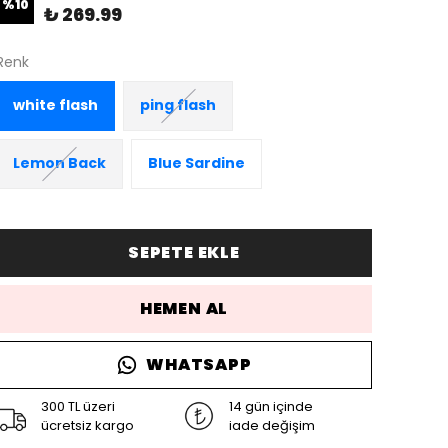
%
10
₺ 269.99
Renk
white flash
ping flash
Lemon Back
Blue Sardine
SEPETE EKLE
HEMEN AL
WHATSAPP
300 TL üzeri
14 gün içinde
ücretsiz kargo
iade değişim