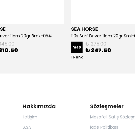
SE
SEA HORSE
 Driver 11cm 20gr Bmk-05#
110s Surf Driver 11cm 20gr Sml
345.00
₺ 275.00
%
10
310.50
₺ 247.50
1 Renk
Hakkımızda
Sözleşmeler
İletişim
Mesafeli Satış Sözleş
S.S.S
İade Politikası