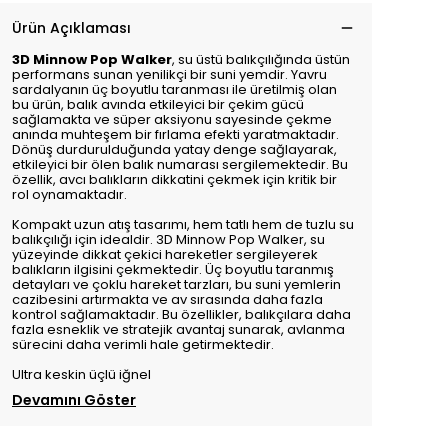
Ürün Açıklaması
3D Minnow Pop Walker
, su üstü balıkçılığında üstün
performans sunan yenilikçi bir suni yemdir. Yavru
sardalyanın üç boyutlu taranması ile üretilmiş olan
bu ürün, balık avında etkileyici bir çekim gücü
sağlamakta ve süper aksiyonu sayesinde çekme
anında muhteşem bir fırlama efekti yaratmaktadır.
Dönüş durdurulduğunda yatay denge sağlayarak,
etkileyici bir ölen balık numarası sergilemektedir. Bu
özellik, avcı balıkların dikkatini çekmek için kritik bir
rol oynamaktadır.
Kompakt uzun atış tasarımı, hem tatlı hem de tuzlu su
balıkçılığı için idealdir. 3D Minnow Pop Walker, su
yüzeyinde dikkat çekici hareketler sergileyerek
balıkların ilgisini çekmektedir. Üç boyutlu taranmış
detayları ve çoklu hareket tarzları, bu suni yemlerin
cazibesini artırmakta ve av sırasında daha fazla
kontrol sağlamaktadır. Bu özellikler, balıkçılara daha
fazla esneklik ve stratejik avantaj sunarak, avlanma
sürecini daha verimli hale getirmektedir.
Ultra keskin üçlü iğnel
Devamını Göster