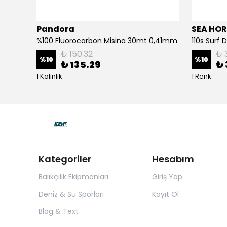
Pandora
SEA HOR
3d Slim Jig Minnow 10cm 40gr Jig Yem Bone White Glow
%100 Fluorocarbon Misina 30mt 0,41mm
110s Surf
₺ 150.32
₺ 
%
10
%
10
₺ 135.29
₺ 
1 Kalınlık
1 Renk
Kategoriler
Hesabım
Balıkçılık Ekipmanları
Giriş Yap
Deniz & Su Sporları
Kayıt Ol
Blog & Text