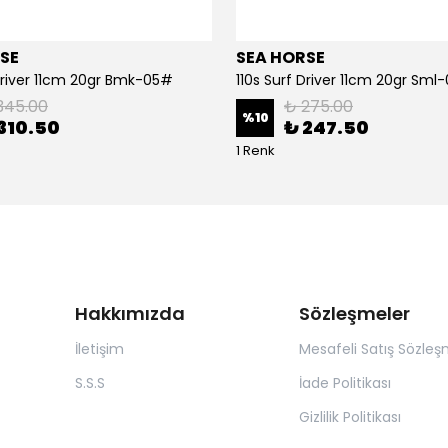
SE
SEA HORSE
 Driver 11cm 20gr Bmk-05#
110s Surf Driver 11cm 20gr Sml
345.00
₺ 275.00
%
10
310.50
₺ 247.50
1 Renk
Hakkımızda
Sözleşmeler
İletişim
Mesafeli Satış Sözleş
S.S.S
İade Politikası
Gizlilik Politikası