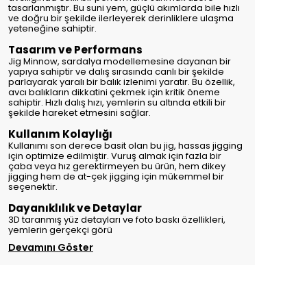
tasarlanmıştır. Bu suni yem, güçlü akımlarda bile hızlı
ve doğru bir şekilde ilerleyerek derinliklere ulaşma
yeteneğine sahiptir.
Tasarım ve Performans
Jig Minnow, sardalya modellemesine dayanan bir
yapıya sahiptir ve dalış sırasında canlı bir şekilde
parlayarak yaralı bir balık izlenimi yaratır. Bu özellik,
avcı balıkların dikkatini çekmek için kritik öneme
sahiptir. Hızlı dalış hızı, yemlerin su altında etkili bir
şekilde hareket etmesini sağlar.
Kullanım Kolaylığı
Kullanımı son derece basit olan bu jig, hassas jigging
için optimize edilmiştir. Vuruş almak için fazla bir
çaba veya hız gerektirmeyen bu ürün, hem dikey
jigging hem de at-çek jigging için mükemmel bir
seçenektir.
Dayanıklılık ve Detaylar
3D taranmış yüz detayları ve foto baskı özellikleri,
yemlerin gerçekçi görü
Devamını Göster