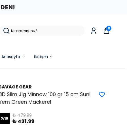
ZDEN!
0
g Anasayfa
İletişim
SAVAGE GEAR
3D Slim Jig Minnow 100 gr 15 cm Suni
Yem Green Mackerel
₺ 479.99
%
10
₺ 431.99