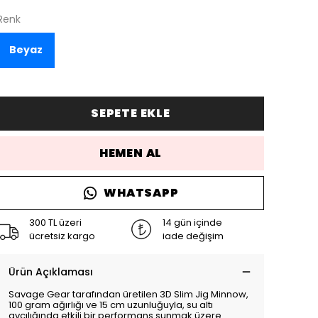
Renk
Beyaz
SEPETE EKLE
HEMEN AL
WHATSAPP
300 TL üzeri
14 gün içinde
ücretsiz kargo
iade değişim
Ürün Açıklaması
Savage Gear tarafından üretilen 3D Slim Jig Minnow,
100 gram ağırlığı ve 15 cm uzunluğuyla, su altı
avcılığında etkili bir performans sunmak üzere