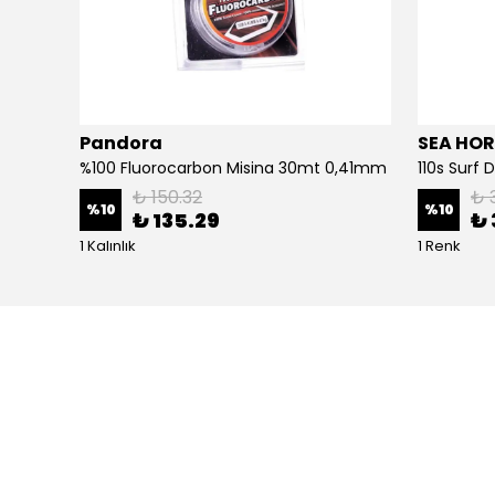
Pandora
SEA HOR
3d Slim Jig Minnow 10cm 40gr Jig Yem Bone White Glow
%100 Fluorocarbon Misina 30mt 0,41mm
110s Surf
₺ 150.32
₺ 
%
10
%
10
₺ 135.29
₺ 
1 Kalınlık
1 Renk