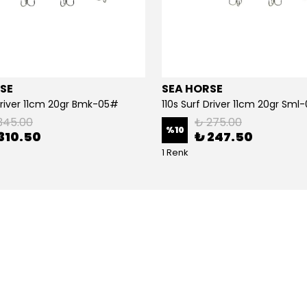
SE
SEA HORSE
 Driver 11cm 20gr Bmk-05#
110s Surf Driver 11cm 20gr Sml
345.00
₺ 275.00
%
10
310.50
₺ 247.50
1 Renk