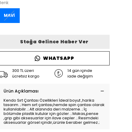
Renk
MAVİ
Stoğa Gelince Haber Ver
WHATSAPP
300 TL üzeri
14 gün içinde
ücretsiz kargo
iade değişim
Ürün Açıklaması
Kendo Sırt Çantası Özellikleri İdeal boyut ,harika
tasarım. ; Hem sırt çantası,hemde spin çantası olarak
kullanılabilir. ; Alt alanında deri malzeme. ; İç
bölümde plastik kutular için gözler. ; Makas,pense
,grip gibi aksesuarlar için ilave cepler. ; Resimdeki
aksesuarlar görsel içindir,ürünle beraber gelmez.;