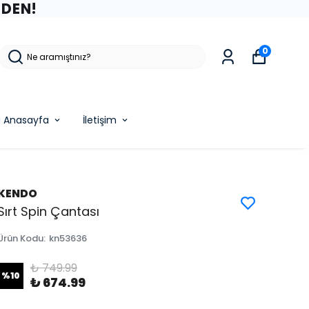
ZDEN!
0
g Anasayfa
İletişim
KENDO
Sırt Spin Çantası
Ürün Kodu
:
kn53636
₺ 749.99
%
10
₺ 674.99