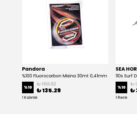
Pandora
SEA HOR
3d Slim Jig Minnow 10cm 40gr Jig Yem Bone White Glow
%100 Fluorocarbon Misina 30mt 0,41mm
110s Surf
₺ 150.32
₺ 
%
10
%
10
₺ 135.29
₺ 
1 Kalınlık
1 Renk