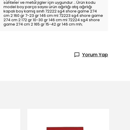
sahteler ve metal jigler için uygundur. ; Ürün kodu
model boy parça sayısı ürün ağırlığı atış ağırlığı
kapalı boy kamış sınıfı 72222 sg4 shore game 274
cm 2 160 gr 7-23 gr 146 cm ml 72223 sg4 shore game
274 cm 2 172 gr 10-30 gr 146 cm ml 72224 sg4 shore
game 274 cm 2 165 gr 15-42 gr 146 cm mh;
Yorum Yap