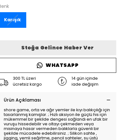
Renk
Karışık
Stoğa Gelince Haber Ver
WHATSAPP
300 TL üzeri
14 gün içinde
ücretsiz kargo
iade değişim
Ürün Açıklaması
shore game, orta ve ağır yemler ile kıyı balıkçılığı için
tasarlanmış kamışlar. ; Hızlı aksiyon ile güçlü his için
mükemmel bir şekilde dengesi sağlandı en ufak bir
vuruşu hissedebilir ve oltayı çekmeden veya
misinaya hasar vermeden balıklarla güvenli bir
şekilde mücadele edebilirsiniz. ; Silikon sahte ,
jigging, yemli seğirtme, pencil sahteler, su üstü