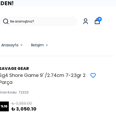
ZDEN!
0
g Anasayfa
İletişim
SAVAGE GEAR
Sg4 Shore Game 9' /2.74cm 7-23gr 2
Parça
Ürün Kodu
:
72222
₺ 3,389.00
%
10
₺ 3,050.10