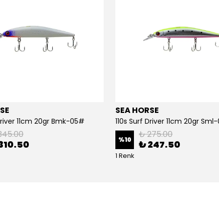
SE
SEA HORSE
 Driver 11cm 20gr Bmk-05#
110s Surf Driver 11cm 20gr Sml
345.00
₺ 275.00
%
10
310.50
₺ 247.50
1 Renk