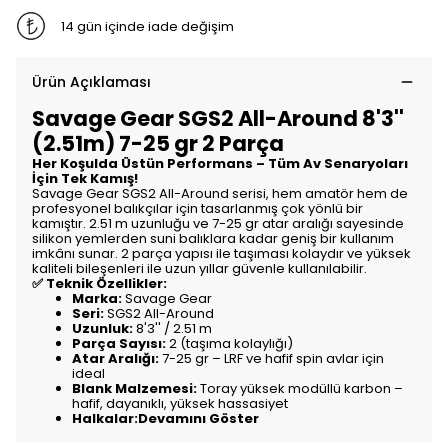
14 gün içinde iade değişim
Ürün Açıklaması
Savage Gear SGS2 All-Around 8'3''
(2.51m) 7-25 gr 2 Parça
Her Koşulda Üstün Performans – Tüm Av Senaryoları
İçin Tek Kamış!
Savage Gear SGS2 All-Around serisi, hem amatör hem de
profesyonel balıkçılar için tasarlanmış çok yönlü bir
kamıştır. 2.51 m uzunluğu ve 7-25 gr atar aralığı sayesinde
silikon yemlerden suni balıklara kadar geniş bir kullanım
imkânı sunar. 2 parça yapısı ile taşıması kolaydır ve yüksek
kaliteli bileşenleri ile uzun yıllar güvenle kullanılabilir.
✅ Teknik Özellikler:
Marka:
Savage Gear
Seri:
SGS2 All-Around
Uzunluk:
8'3'' / 2.51 m
Parça Sayısı:
2 (taşıma kolaylığı)
Atar Aralığı:
7-25 gr – LRF ve hafif spin avlar için
ideal
Blank Malzemesi:
Toray yüksek modüllü karbon –
hafif, dayanıklı, yüksek hassasiyet
Halkalar:Devamını Göster