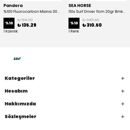
Pandora
SEA HORSE
%100 Fluorocarbon Misina 30mt 0,41mm
110s Surf Driver 11cm 20gr Bmk-05#
₺ 150.32
₺ 345.00
%
10
%
10
₺ 135.29
₺ 310.50
1 Kalınlık
1 Renk
Kategoriler
Hesabım
Hakkımızda
Sözleşmeler