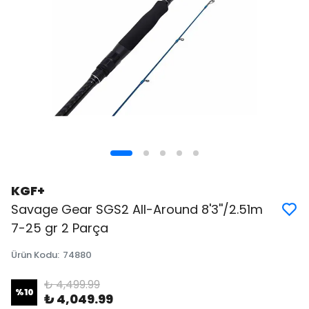
KGF+
Savage Gear SGS2 All-Around 8'3''/2.51m
7-25 gr 2 Parça
Ürün Kodu
:
74880
₺ 4,499.99
%
10
₺ 4,049.99