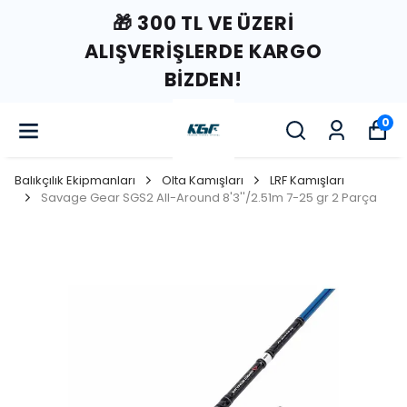
🎁 300 TL VE ÜZERI
ALIŞVERIŞLERDE KARGO
BIZDEN!
0
Balıkçılık Ekipmanları
Olta Kamışları
LRF Kamışları
Savage Gear SGS2 All-Around 8'3''/2.51m 7-25 gr 2 Parça