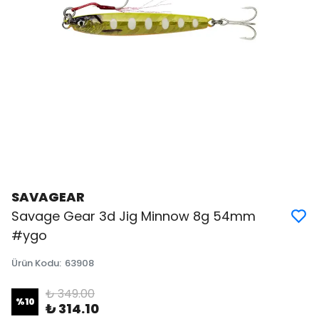
SAVAGEAR
Savage Gear 3d Jig Minnow 8g 54mm
#ygo
Ürün Kodu
:
63908
₺ 349.00
%
10
₺ 314.10