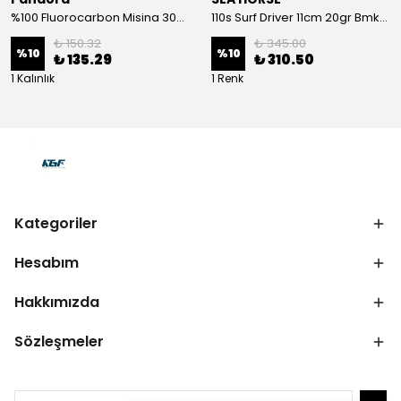
%100 Fluorocarbon Misina 30mt 0,41mm
110s Surf Driver 11cm 20gr Bmk-05#
₺ 150.32
₺ 345.00
%
10
%
10
₺ 135.29
₺ 310.50
1 Kalınlık
1 Renk
Kategoriler
Hesabım
Hakkımızda
Sözleşmeler