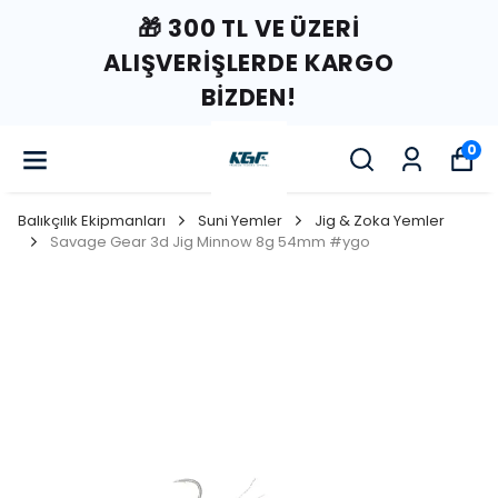
🎁 300 TL VE ÜZERI
ALIŞVERIŞLERDE KARGO
BIZDEN!
0
Balıkçılık Ekipmanları
Suni Yemler
Jig & Zoka Yemler
Savage Gear 3d Jig Minnow 8g 54mm #ygo