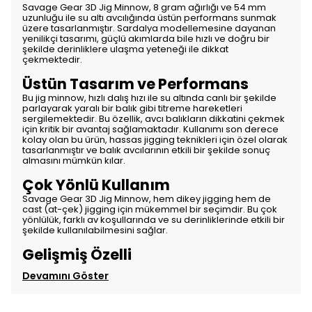
Savage Gear 3D Jig Minnow, 8 gram ağırlığı ve 54 mm
uzunluğu ile su altı avcılığında üstün performans sunmak
üzere tasarlanmıştır. Sardalya modellemesine dayanan
yenilikçi tasarımı, güçlü akımlarda bile hızlı ve doğru bir
şekilde derinliklere ulaşma yeteneği ile dikkat
çekmektedir.
Üstün Tasarım ve Performans
Bu jig minnow, hızlı dalış hızı ile su altında canlı bir şekilde
parlayarak yaralı bir balık gibi titreme hareketleri
sergilemektedir. Bu özellik, avcı balıkların dikkatini çekmek
için kritik bir avantaj sağlamaktadır. Kullanımı son derece
kolay olan bu ürün, hassas jigging teknikleri için özel olarak
tasarlanmıştır ve balık avcılarının etkili bir şekilde sonuç
almasını mümkün kılar.
Çok Yönlü Kullanım
Savage Gear 3D Jig Minnow, hem dikey jigging hem de
cast (at-çek) jigging için mükemmel bir seçimdir. Bu çok
yönlülük, farklı av koşullarında ve su derinliklerinde etkili bir
şekilde kullanılabilmesini sağlar.
Gelişmiş Özelli
Devamını Göster