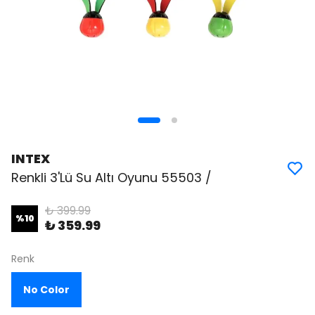
INTEX
Renkli 3'Lü Su Altı Oyunu 55503 /
₺ 399.99
%
10
₺ 359.99
Renk
No Color