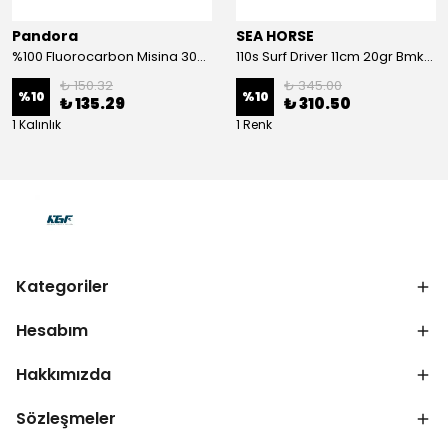
Pandora
SEA HORSE
%100 Fluorocarbon Misina 30mt 0,41mm
110s Surf Driver 11cm 20gr Bmk-05#
₺ 150.32
₺ 345.00
%
10
%
10
₺ 135.29
₺ 310.50
1 Kalınlık
1 Renk
Kategoriler
Hesabım
Hakkımızda
Sözleşmeler