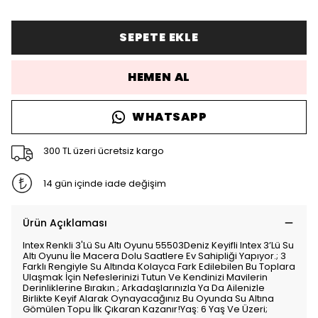
SEPETE EKLE
HEMEN AL
WHATSAPP
300 TL üzeri ücretsiz kargo
14 gün içinde iade değişim
Ürün Açıklaması
Intex Renkli 3'Lü Su Altı Oyunu 55503Deniz Keyifli Intex 3’Lü Su
Altı Oyunu İle Macera Dolu Saatlere Ev Sahipliği Yapıyor.; 3
Farklı Rengiyle Su Altında Kolayca Fark Edilebilen Bu Toplara
Ulaşmak İçin Nefeslerinizi Tutun Ve Kendinizi Mavilerin
Derinliklerine Bırakın.; Arkadaşlarınızla Ya Da Ailenizle
Birlikte Keyif Alarak Oynayacağınız Bu Oyunda Su Altına
Gömülen Topu İlk Çıkaran Kazanır!Yaş: 6 Yaş Ve Üzeri;