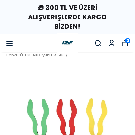
🎁 300 TL VE ÜZERI
ALIŞVERIŞLERDE KARGO
BIZDEN!
0
Renkli 3'Lü Su Altı Oyunu 55503 /