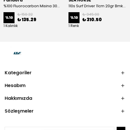
Pandora
SEA HORSE
%100 Fluorocarbon Misina 30mt 0,41mm
110s Surf Driver 11cm 20gr Bmk-05#
₺ 150.32
₺ 345.00
%
10
%
10
₺ 135.29
₺ 310.50
1 Kalınlık
1 Renk
Kategoriler
Hesabım
Hakkımızda
Sözleşmeler