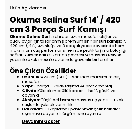
Ürün Açıklaması
Okuma Salina Surf 14' / 420
cm 3 Parça Surf Kamışı
Okuma Salina Surf
, sahilden uzun mesafeli atışlar ve
güçlü avlar için tasarlanmış premium sınıf bir surf kamışıdır.
420 cm (14 ft) uzunluğu ve 3 parçalı yapısı sayesinde hem
maksimum atış performansı hem de pratik taşıma kolaylığı
sağlar. Yüksek kaliteli karbon gövdesi ve hassas aksiyon
yapısı ile uzak mesafe avlarında güvenilir bir tercihtir.
Öne Çıkan Özellikler
Uzunluk:
420 cm (14 ft) – sahilden maksimum atış
mesafesi.
Yapı:
3 parça – kolay taşıma ve pratik montaj.
Gövde:
Yüksek modüllü karbon – hafif, güçlü ve
dayanıklı.
Aksiyon:
Güçlü bel kısmı ve hassas uç yapısı – uzak
atışlarda yüksek verimlilik.
Halkalar:
SIC kaplamalı paslanmaz çelik halkalar –
aşınmaya dayanıklı, örgü misina uyumlu.
Devamını Göster