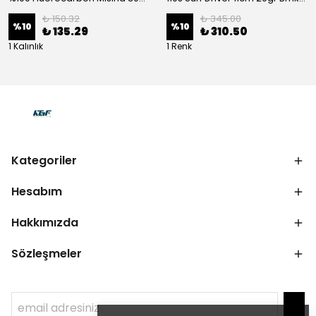
₺ 150.32
₺ 345.00
%
10
%
10
₺ 135.29
₺ 310.50
1 Kalınlık
1 Renk
Kategoriler
Hesabım
Hakkımızda
Sözleşmeler