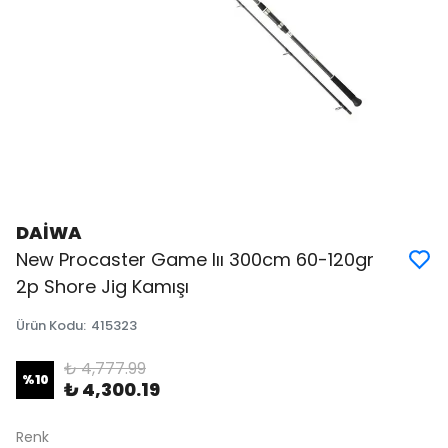
DAİWA
New Procaster Game Iıı 300cm 60-120gr
2p Shore Jig Kamışı
Ürün Kodu
:
415323
₺ 4,777.99
%
10
₺ 4,300.19
Renk