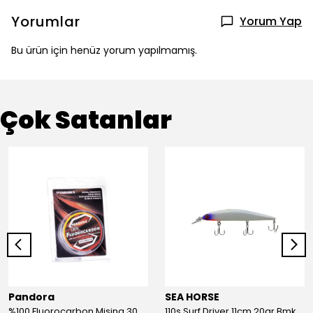
Yorumlar
Yorum Yap
Bu ürün için henüz yorum yapılmamış.
Çok Satanlar
Pandora
SEA HORSE
%100 Fluorocarbon Misina 30mt 0,41mm
110s Surf Driver 11cm 20gr Bmk-05#