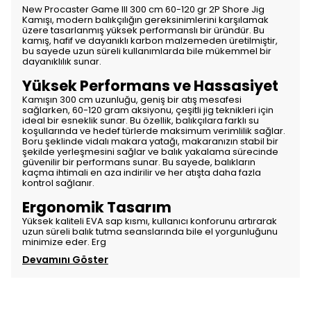
New Procaster Game III 300 cm 60-120 gr 2P Shore Jig
Kamışı, modern balıkçılığın gereksinimlerini karşılamak
üzere tasarlanmış yüksek performanslı bir üründür. Bu
kamış, hafif ve dayanıklı karbon malzemeden üretilmiştir,
bu sayede uzun süreli kullanımlarda bile mükemmel bir
dayanıklılık sunar.
Yüksek Performans ve Hassasiyet
Kamışın 300 cm uzunluğu, geniş bir atış mesafesi
sağlarken, 60-120 gram aksiyonu, çeşitli jig teknikleri için
ideal bir esneklik sunar. Bu özellik, balıkçılara farklı su
koşullarında ve hedef türlerde maksimum verimlilik sağlar.
Boru şeklinde vidalı makara yatağı, makaranızın stabil bir
şekilde yerleşmesini sağlar ve balık yakalama sürecinde
güvenilir bir performans sunar. Bu sayede, balıkların
kaçma ihtimali en aza indirilir ve her atışta daha fazla
kontrol sağlanır.
Ergonomik Tasarım
Yüksek kaliteli EVA sap kısmı, kullanıcı konforunu artırarak
uzun süreli balık tutma seanslarında bile el yorgunluğunu
minimize eder. Erg
Devamını Göster