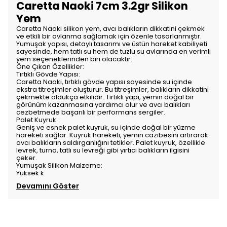
Caretta Naoki 7cm 3.2gr Silikon
Yem
Caretta Naoki silikon yem, avcı balıkların dikkatini çekmek
ve etkili bir avlanma sağlamak için özenle tasarlanmıştır.
Yumuşak yapısı, detaylı tasarımı ve üstün hareket kabiliyeti
sayesinde, hem tatlı su hem de tuzlu su avlarında en verimli
yem seçeneklerinden biri olacaktır.
Öne Çıkan Özellikler:
Tırtıklı Gövde Yapısı:
Caretta Naoki, tırtıklı gövde yapısı sayesinde su içinde
ekstra titreşimler oluşturur. Bu titreşimler, balıkların dikkatini
çekmekte oldukça etkilidir. Tırtıklı yapı, yemin doğal bir
görünüm kazanmasına yardımcı olur ve avcı balıkları
cezbetmede başarılı bir performans sergiler.
Palet Kuyruk:
Geniş ve esnek palet kuyruk, su içinde doğal bir yüzme
hareketi sağlar. Kuyruk hareketi, yemin cazibesini artırarak
avcı balıkların saldırganlığını tetikler. Palet kuyruk, özellikle
levrek, turna, tatlı su levreği gibi yırtıcı balıkların ilgisini
çeker.
Yumuşak Silikon Malzeme:
Yüksek k
Devamını Göster