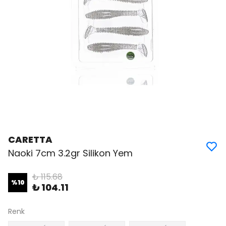
CARETTA
Naoki 7cm 3.2gr Silikon Yem
₺ 115.68
%
10
₺ 104.11
Renk