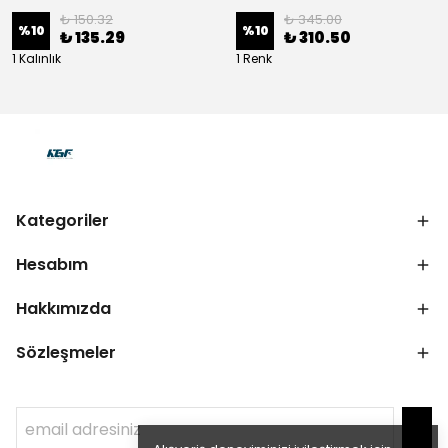
₺ 150.32
₺ 345.00
%
10
%
10
₺ 135.29
₺ 310.50
1 Kalınlık
1 Renk
Kategoriler
Hesabım
Hakkımızda
Sözleşmeler