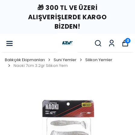
🎁 300 TL VE ÜZERI
ALIŞVERIŞLERDE KARGO
BIZDEN!
0
Balıkçılık Ekipmanları
Suni Yemler
Silikon Yemler
Naoki 7cm 3.2gr Silikon Yem