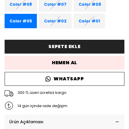
Color #08
Color #07
Color #06
Color #05
Color #02
Color #01
SEPETE EKLE
HEMEN AL
WHATSAPP
300 TL üzeri ücretsiz kargo
14 gün içinde iade değişim
Ürün Açıklaması