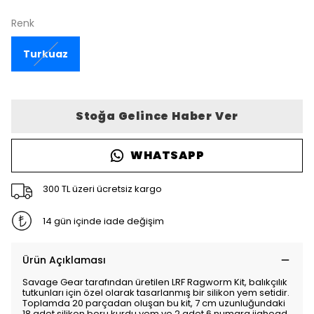
Renk
Turkuaz
Stoğa Gelince Haber Ver
WHATSAPP
300 TL üzeri ücretsiz kargo
14 gün içinde iade değişim
Ürün Açıklaması
Savage Gear tarafından üretilen LRF Ragworm Kit, balıkçılık
tutkunları için özel olarak tasarlanmış bir silikon yem setidir.
Toplamda 20 parçadan oluşan bu kit, 7 cm uzunluğundaki
18 adet silikon boru kurdu yem ve 2 adet 6 numara jighead