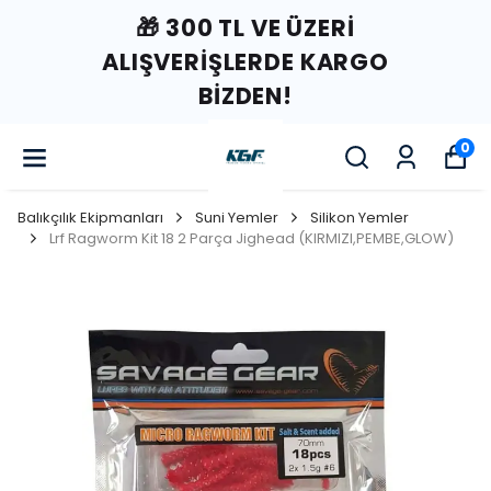
🎁 300 TL VE ÜZERI
ALIŞVERIŞLERDE KARGO
BIZDEN!
0
Balıkçılık Ekipmanları
Suni Yemler
Silikon Yemler
Lrf Ragworm Kit 18 2 Parça Jighead (KIRMIZI,PEMBE,GLOW)