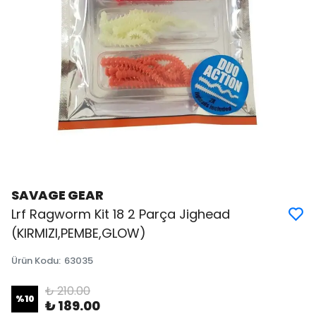
SAVAGE GEAR
Lrf Ragworm Kit 18 2 Parça Jighead
(KIRMIZI,PEMBE,GLOW)
Ürün Kodu
:
63035
₺ 210.00
%
10
₺ 189.00