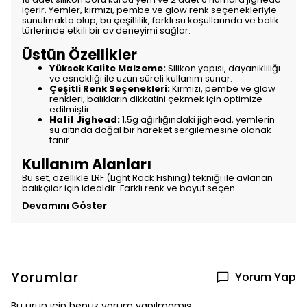
içerir. Yemler, kırmızı, pembe ve glow renk seçenekleriyle
sunulmakta olup, bu çeşitlilik, farklı su koşullarında ve balık
türlerinde etkili bir av deneyimi sağlar.
Üstün Özellikler
Yüksek Kalite Malzeme:
Silikon yapısı, dayanıklılığı
ve esnekliği ile uzun süreli kullanım sunar.
Çeşitli Renk Seçenekleri:
Kırmızı, pembe ve glow
renkleri, balıkların dikkatini çekmek için optimize
edilmiştir.
Hafif Jighead:
1,5g ağırlığındaki jighead, yemlerin
su altında doğal bir hareket sergilemesine olanak
tanır.
Kullanım Alanları
Bu set, özellikle LRF (Light Rock Fishing) tekniği ile avlanan
balıkçılar için idealdir. Farklı renk ve boyut seçen
Devamını Göster
Yorumlar
Yorum Yap
Bu ürün için henüz yorum yapılmamış.