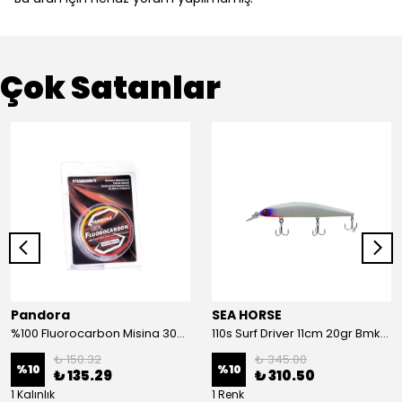
Çok Satanlar
Pandora
SEA HORSE
%100 Fluorocarbon Misina 30mt 0,41mm
110s Surf Driver 11cm 20gr Bmk-05#
₺ 150.32
₺ 345.00
%
10
%
10
₺ 135.29
₺ 310.50
1 Kalınlık
1 Renk