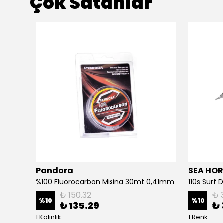
Çok Satanlar
Pandora
SEA HOR
3d Slim Jig Minnow 10cm 40gr Jig Yem Bone White Glow
%100 Fluorocarbon Misina 30mt 0,41mm
110s Surf
₺ 150.32
₺ 
%
10
%
10
₺ 135.29
₺ 
1 Kalınlık
1 Renk