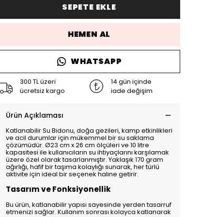
SEPETE EKLE
HEMEN AL
WHATSAPP
300 TL üzeri
14 gün içinde
ücretsiz kargo
iade değişim
Ürün Açıklaması
Katlanabilir Su Bidonu, doğa gezileri, kamp etkinlikleri
ve acil durumlar için mükemmel bir su saklama
çözümüdür. Ø23 cm x 26 cm ölçüleri ve 10 litre
kapasitesi ile kullanıcıların su ihtiyaçlarını karşılamak
üzere özel olarak tasarlanmıştır. Yaklaşık 170 gram
ağırlığı, hafif bir taşıma kolaylığı sunarak, her türlü
aktivite için ideal bir seçenek haline getirir.
Tasarım ve Fonksiyonellik
Bu ürün, katlanabilir yapısı sayesinde yerden tasarruf
etmenizi sağlar. Kullanım sonrası kolayca katlanarak