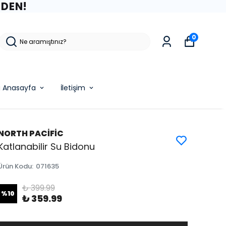
ZDEN!
0
g Anasayfa
İletişim
NORTH PACİFİC
Katlanabilir Su Bidonu
Ürün Kodu
:
071635
₺ 399.99
%
10
₺ 359.99