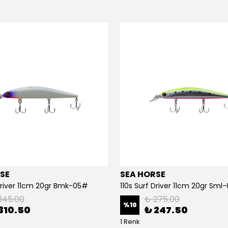
SE
SEA HORSE
 Driver 11cm 20gr Bmk-05#
110s Surf Driver 11cm 20gr Sml
345.00
₺ 275.00
%
10
310.50
₺ 247.50
1 Renk