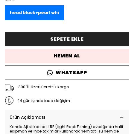
head black+pearl whi
SEPETE EKLE
HEMEN AL
WHATSAPP
300 TL üzeri ücretsiz kargo
14 gün içinde iade değişim
Ürün Açıklaması
Kendo Aji silikonları, LRF (Light Rock Fishing) avcılığında hafif
ekipman ve ince takımlar kullanarak hem tatlı su hem de