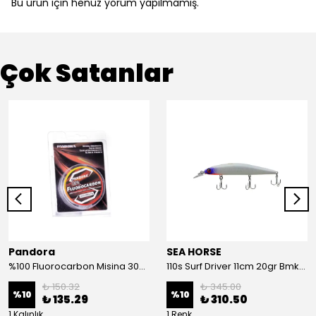
Bu ürün için henüz yorum yapılmamış.
Çok Satanlar
Pandora
SEA HORSE
%100 Fluorocarbon Misina 30mt 0,41mm
110s Surf Driver 11cm 20gr Bmk-05#
₺ 150.32
₺ 345.00
%
10
%
10
₺ 135.29
₺ 310.50
1 Kalınlık
1 Renk