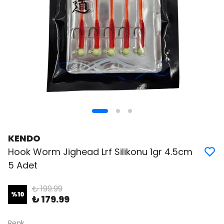
KENDO
Hook Worm Jighead Lrf Silikonu 1gr 4.5cm
5 Adet
₺ 199.99
%
10
₺ 179.99
Renk