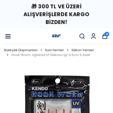
🎁 300 TL VE ÜZERI
ALIŞVERIŞLERDE KARGO
BIZDEN!
0
Balıkçılık Ekipmanları
Suni Yemler
Silikon Yemler
Hook Worm Jighead Lrf Silikonu 1gr 4.5cm 5 Adet