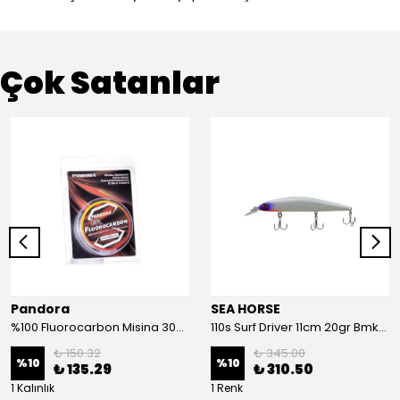
Çok Satanlar
Pandora
SEA HORSE
%100 Fluorocarbon Misina 30mt 0,41mm
110s Surf Driver 11cm 20gr Bmk-05#
₺ 150.32
₺ 345.00
%
10
%
10
₺ 135.29
₺ 310.50
1 Kalınlık
1 Renk