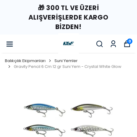
🎁 300 TL VE ÜZERI
ALIŞVERIŞLERDE KARGO
BIZDEN!
0
Balıkçılık Ekipmanları
Suni Yemler
Gravity Pencil 6 Cm 12 gr Suni Yem - Crystal White Glow