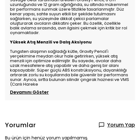
uzunluğunda ve 12 gram ağırlığında, su altında mükemmel
bir performans sunmak üzere titizlikle tasarlanmıştır. Düz
kenar yapısı, sahte suyun etkili bir şekilde tutulmasını
sağlarken, su yüzeyinde dikkat çekici parlamalar
oluşturarak avcıların dikkatini çeker. Bu özellik, özellikle
balık avlama sırasında, avın ilgisini çekmek için kritik bir rol
oynamaktadır.
Yüksek Atış Menzili ve Dalış Aksiyonu
Tungsten alaşımın sağladığı kütle, Gravity Pencil'i
yerçekimine meydan okur hale getirirken, yüksek atış
menzili için optimize edilmiştir. Bu sayede, avcılar daha
uzak mesafelere atış yapabilir ve daha geniş bir alanı
kapsayabilir. Süper güçlü ABS konstrüksiyonu, dayanıklılığı
artırarak zorlu su koşullarında bile güvenilir bir performans
sunar. Ayrıca, sırtta bulunan silindir çıngırak haznesi ve VMS
(Canlı Hareke
Devamını Göster
Yorumlar
Yorum Yap
Bu ürün için henüz yorum yapılmamış.