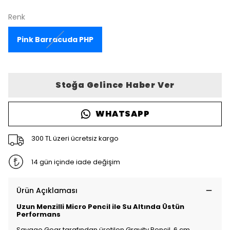
Renk
Pink Barracuda PHP
Stoğa Gelince Haber Ver
WHATSAPP
300 TL üzeri ücretsiz kargo
14 gün içinde iade değişim
Ürün Açıklaması
Uzun Menzilli Micro Pencil ile Su Altında Üstün
Performans
Savage Gear tarafından üretilen Gravity Pencil, 6 cm