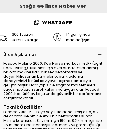
Stoğa Gelince Haber Ver
WHATSAPP
300 TL üzeri
14 gün içinde
ücretsiz kargo
iade değişim
Ürün Açıklaması
Faseed Makine 2000, Sea Horse markasının LRF (Light
Rock Fishing) tutkunları için özel olarak tasarlanmış
bir olta makinesidir. Yüksek performans ve
dayanıklılık sunan bu makine, balık avlama
deneyiminizi bir üst seviyeye taşımak amacıyla
geliştirilmiştir. Hafif yapısı ve sağlam malzemeleri
sayesinde uzun süreli kullanıma uygun olan Faseed
2000, her türlü av koşulunda güvenilir bir performans
sergilemektedir.
Teknik Özellikler
Faseed 2000, 5+1 bilya sayısı ile donatılmış olup, 5.2:1
devir oranı ile hızlı ve etkili bir performans sunar.
Misina kapasitesi, 0,17 mm için 160 m, 0,24 mm için ise
115 m olarak belirlenmiştir. Sadece 250 gram ağırlığı