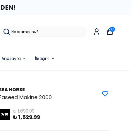
ZDEN!
0
g Anasayfa
İletişim
SEA HORSE
Faseed Makine 2000
₺ 1,699.99
%
10
₺ 1,529.99