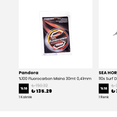
Pandora
SEA HOR
3d Slim Jig Minnow 10cm 40gr Jig Yem Bone White Glow
%100 Fluorocarbon Misina 30mt 0,41mm
110s Surf
₺ 150.32
₺ 
%
10
%
10
₺ 135.29
₺ 
1 Kalınlık
1 Renk