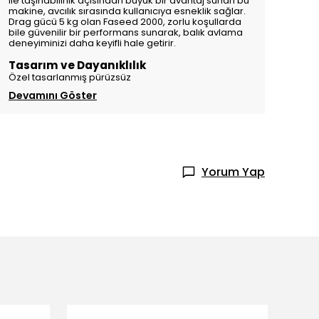
ile taşınabilirlik açısından büyük bir avantaj sunan bu
makine, avcılık sırasında kullanıcıya esneklik sağlar.
Drag gücü 5 kg olan Faseed 2000, zorlu koşullarda
bile güvenilir bir performans sunarak, balık avlama
deneyiminizi daha keyifli hale getirir.
Tasarım ve Dayanıklılık
Özel tasarlanmış pürüzsüz
Devamını Göster
Yorum Yap