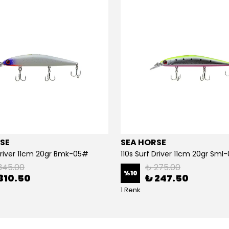
SE
SEA HORSE
 Driver 11cm 20gr Bmk-05#
110s Surf Driver 11cm 20gr Sml
345.00
₺ 275.00
%
10
310.50
₺ 247.50
1 Renk