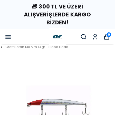
🎁 300 TL VE ÜZERI
ALIŞVERIŞLERDE KARGO
BIZDEN!
0
Craft Botan 130 Mm 13 gr - Blood Head