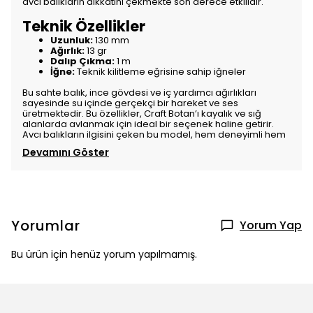
avcı balıkların dikkatini çekmekte son derece etkilidir.
Teknik Özellikler
Uzunluk:
130 mm
Ağırlık:
13 gr
Dalıp Çıkma:
1 m
İğne:
Teknik kilitleme eğrisine sahip iğneler
Bu sahte balık, ince gövdesi ve iç yardımcı ağırlıkları
sayesinde su içinde gerçekçi bir hareket ve ses
üretmektedir. Bu özellikler, Craft Botan’ı kayalık ve sığ
alanlarda avlanmak için ideal bir seçenek haline getirir.
Avcı balıkların ilgisini çeken bu model, hem deneyimli hem
Devamını Göster
Yorumlar
Yorum Yap
Bu ürün için henüz yorum yapılmamış.