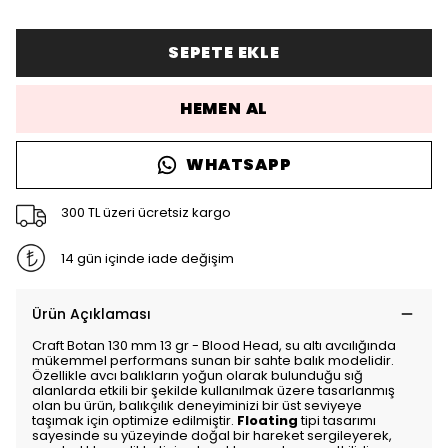
SEPETE EKLE
HEMEN AL
WHATSAPP
300 TL üzeri ücretsiz kargo
14 gün içinde iade değişim
Ürün Açıklaması
Craft Botan 130 mm 13 gr - Blood Head, su altı avcılığında
mükemmel performans sunan bir sahte balık modelidir.
Özellikle avcı balıkların yoğun olarak bulunduğu sığ
alanlarda etkili bir şekilde kullanılmak üzere tasarlanmış
olan bu ürün, balıkçılık deneyiminizi bir üst seviyeye
taşımak için optimize edilmiştir.
Floating
tipi tasarımı
sayesinde su yüzeyinde doğal bir hareket sergileyerek,