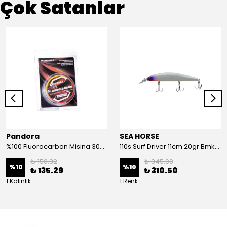
Çok Satanlar
Pandora
SEA HORSE
%100 Fluorocarbon Misina 30mt 0,41mm
110s Surf Driver 11cm 20gr Bmk-05#
₺ 150.32
₺ 345.00
%
10
%
10
₺ 135.29
₺ 310.50
1 Kalınlık
1 Renk