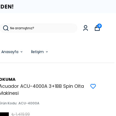
ZDEN!
0
g Anasayfa
İletişim
OKUMA
Acuador ACU-4000A 3+1BB Spin Olta
Makinesi
Ürün Kodu
:
ACU-4000A
₺ 1,419.99