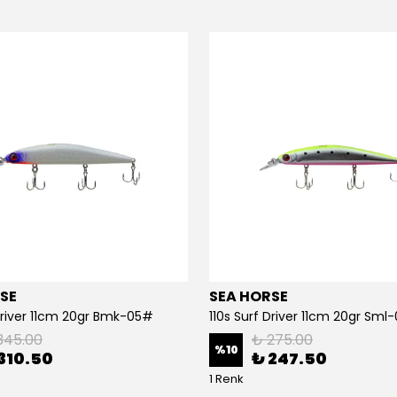
SE
SEA HORSE
 Driver 11cm 20gr Bmk-05#
110s Surf Driver 11cm 20gr Sml
345.00
₺ 275.00
%
10
310.50
₺ 247.50
1 Renk