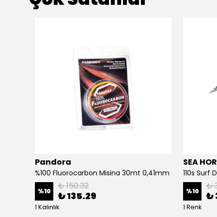
Pandora
SEA HOR
3d Slim Jig Minnow 10cm 40gr Jig Yem Bone White Glow
%100 Fluorocarbon Misina 30mt 0,41mm
110s Surf
₺ 150.32
₺ 
%
10
%
10
₺ 135.29
₺ 
1 Kalınlık
1 Renk