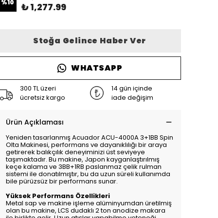
%
10
₺ 1,277.99
Stoğa Gelince Haber Ver
WHATSAPP
300 TL üzeri
14 gün içinde
ücretsiz kargo
iade değişim
Ürün Açıklaması
Yeniden tasarlanmış Acuador ACU-4000A 3+1BB Spin
Olta Makinesi, performans ve dayanıklılığı bir araya
getirerek balıkçılık deneyiminizi üst seviyeye
taşımaktadır. Bu makine, Japon kayganlaştırılmış
keçe kalama ve 3BB+1RB paslanmaz çelik rulman
sistemi ile donatılmıştır, bu da uzun süreli kullanımda
bile pürüzsüz bir performans sunar.
Yüksek Performans Özellikleri
Metal sap ve makine işleme alüminyumdan üretilmiş
olan bu makine, LCS dudaklı 2 ton anodize makara
ile birlikte gelir. Uzun atışlar yapabilme yeteneği,