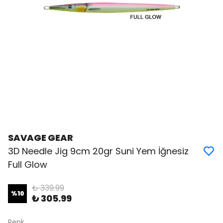
SAVAGE GEAR
3D Needle Jig 9cm 20gr Suni Yem İğnesiz
Full Glow
₺ 339.99
%
10
₺ 305.99
Renk