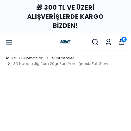
🎁 300 TL VE ÜZERI
ALIŞVERIŞLERDE KARGO
BIZDEN!
0
Balıkçılık Ekipmanları
Suni Yemler
3D Needle Jig 9cm 20gr Suni Yem İğnesiz Full Glow