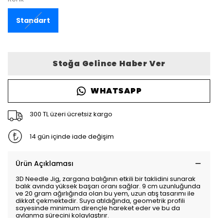
Standart
Stoğa Gelince Haber Ver
WHATSAPP
300 TL üzeri ücretsiz kargo
14 gün içinde iade değişim
Ürün Açıklaması
3D Needle Jig, zargana balığının etkili bir taklidini sunarak
balık avında yüksek başarı oranı sağlar. 9 cm uzunluğunda
ve 20 gram ağırlığında olan bu yem, uzun atış tasarımı ile
dikkat çekmektedir. Suya atıldığında, geometrik profili
sayesinde minimum dirençle hareket eder ve bu da
avlanma sürecini kolaylaştırır.