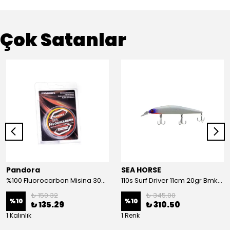
Çok Satanlar
Pandora
SEA HORSE
%100 Fluorocarbon Misina 30mt 0,41mm
110s Surf Driver 11cm 20gr Bmk-05#
₺ 150.32
₺ 345.00
%
10
%
10
₺ 135.29
₺ 310.50
1 Kalınlık
1 Renk