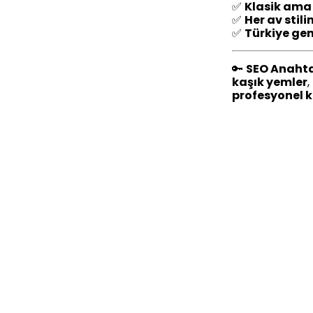
✅
Klasik ama 
✅
Her av stil
✅
Türkiye gen
🔑
SEO Anahta
kaşık yemler
,
profesyonel 