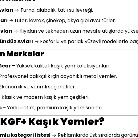
Avları
→ Turna, alabalık, tatlı su levreği.
arı
→ Lüfer, levrek, çinekop, akya gibi avcı türler.
vları
→ Kıyıdan ve tekneden uzun mesafe atışlarda yükse
ündüz Avları
→ Fosforlu ve parlak yüzeyli modellerle başa
n Markalar
Gear
– Yüksek kaliteli kaşık yem koleksiyonları.
Profesyonel balıkçılık için dayanıklı metal yemler.
Ekonomik ve verimli seçenekler.
 Klasik ve modern kaşık yem çeşitleri.
s
– Yerli üretim, premium kaşık yem serileri.
KGF+ Kaşık Yemler?
lu kategori listesi
→ Reklamlarda üst sıralarda görünü