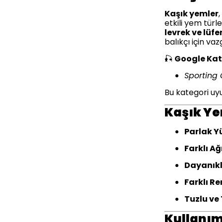
Kaşık yemler
etkili yem türl
levrek ve lüfe
balıkçı için va
🎣
Google Kat
Sporting 
Bu kategori uy
Kaşık Ye
Parlak Y
Farklı Ağ
Dayanıkl
Farklı Re
Tuzlu ve
Kullanım