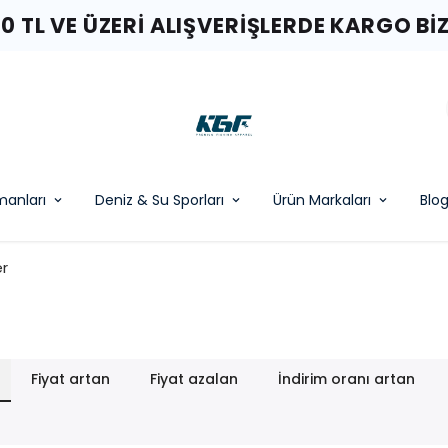
00 TL VE ÜZERI ALIŞVERIŞLERDE KARGO BI
pmanları
Deniz & Su Sporları
Ürün Markaları
Blo
er
Fiyat artan
Fiyat azalan
İndirim oranı artan