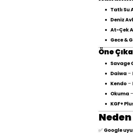
Tatlı Su 
Deniz Avl
At-Çek A
Gece & G
Öne Çıka
Savage 
Daiwa
– 
Kendo
– 
Okuma
–
KGF+ Plu
Neden 
✅
Google uyum