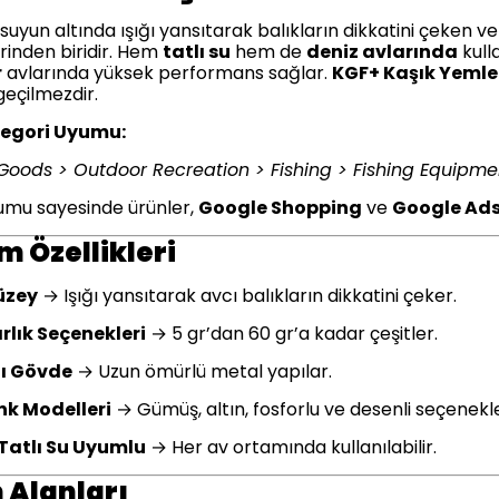
, suyun altında ışığı yansıtarak balıkların dikkatini çeken v
erinden biridir. Hem
tatlı su
hem de
deniz avlarında
kull
r
avlarında yüksek performans sağlar.
KGF+ Kaşık Yemle
zgeçilmezdir.
egori Uyumu:
Goods > Outdoor Recreation > Fishing > Fishing Equipmen
umu sayesinde ürünler,
Google Shopping
ve
Google Ad
m Özellikleri
üzey
→ Işığı yansıtarak avcı balıkların dikkatini çeker.
ırlık Seçenekleri
→ 5 gr’dan 60 gr’a kadar çeşitler.
ı Gövde
→ Uzun ömürlü metal yapılar.
nk Modelleri
→ Gümüş, altın, fosforlu ve desenli seçenekle
 Tatlı Su Uyumlu
→ Her av ortamında kullanılabilir.
 Alanları