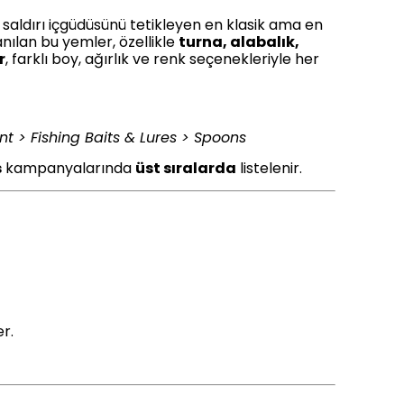
e saldırı içgüdüsünü tetikleyen en klasik ama en
anılan bu yemler, özellikle
turna, alabalık,
r
, farklı boy, ağırlık ve renk seçenekleriyle her
t > Fishing Baits & Lures > Spoons
s
kampanyalarında
üst sıralarda
listelenir.
r.