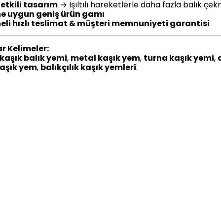
etkili tasarım
→ Işıltılı hareketlerle daha fazla balık çe
ine uygun geniş ürün gamı
eli hızlı teslimat & müşteri memnuniyeti garantisi
r Kelimeler:
kaşık balık yemi
,
metal kaşık yem
,
turna kaşık yemi
,
kaşık yem
,
balıkçılık kaşık yemleri
.