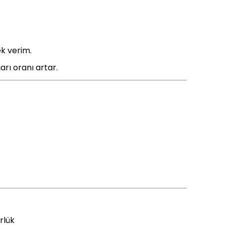
k verim.
rı oranı artar.
rlük