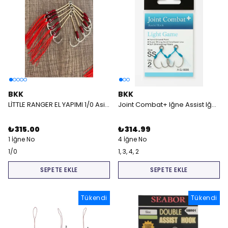
BKK
BKK
LİTTLE RANGER EL YAPIMI 1/0 Asist iğnesi
Joint Combat+ Iğne Assist Iğne
₺ 315.00
₺ 314.99
1 İğne No
4 İğne No
1/0
1, 3, 4, 2
SEPETE EKLE
SEPETE EKLE
Tükendi
Tükendi
Tükendi