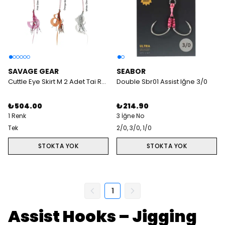
SAVAGE GEAR
SEABOR
Cuttle Eye Skirt M 2 Adet Tai Rubber Iğne Seti
Double Sbr01 Assist Iğne 3/0
₺ 504.00
₺ 214.90
1 Renk
3 İğne No
Tek
2/0, 3/0, 1/0
STOKTA YOK
STOKTA YOK
1
Assist Hooks – Jigging