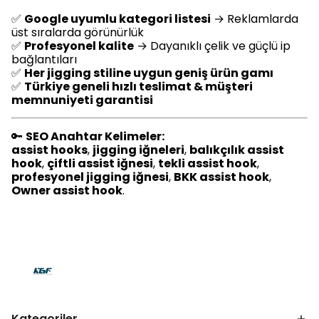
✅
Google uyumlu kategori listesi
→ Reklamlarda
üst sıralarda görünürlük
✅
Profesyonel kalite
→ Dayanıklı çelik ve güçlü ip
bağlantıları
✅
Her jigging stiline uygun geniş ürün gamı
✅
Türkiye geneli hızlı teslimat & müşteri
memnuniyeti garantisi
🔑
SEO Anahtar Kelimeler:
assist hooks
,
jigging iğneleri
,
balıkçılık assist
hook
,
çiftli assist iğnesi
,
tekli assist hook
,
profesyonel jigging iğnesi
,
BKK assist hook
,
Owner assist hook
.
Kategoriler