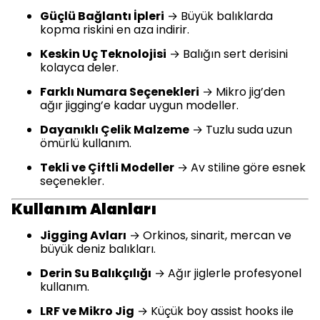
Güçlü Bağlantı İpleri
→ Büyük balıklarda
kopma riskini en aza indirir.
Keskin Uç Teknolojisi
→ Balığın sert derisini
kolayca deler.
Farklı Numara Seçenekleri
→ Mikro jig’den
ağır jigging’e kadar uygun modeller.
Dayanıklı Çelik Malzeme
→ Tuzlu suda uzun
ömürlü kullanım.
Tekli ve Çiftli Modeller
→ Av stiline göre esnek
seçenekler.
Kullanım Alanları
Jigging Avları
→ Orkinos, sinarit, mercan ve
büyük deniz balıkları.
Derin Su Balıkçılığı
→ Ağır jiglerle profesyonel
kullanım.
LRF ve Mikro Jig
→ Küçük boy assist hooks ile