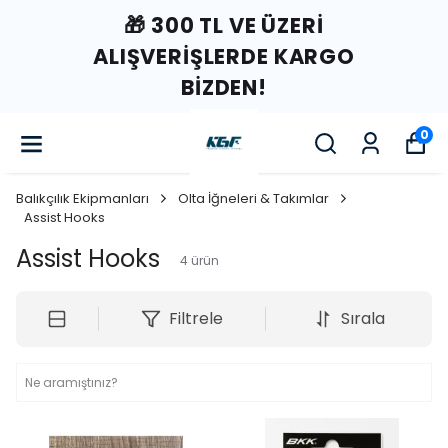
🎁 300 TL VE ÜZERI
ALIŞVERIŞLERDE KARGO
BIZDEN!
0
Balıkçılık Ekipmanları
Olta İğneleri & Takımlar
Assist Hooks
Assist Hooks
4
ürün
Filtrele
Sırala