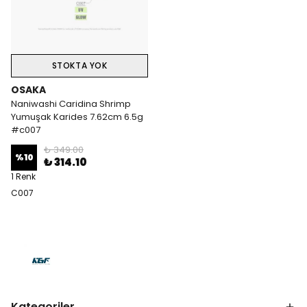
STOKTA YOK
OSAKA
Naniwashi Caridina Shrimp
Yumuşak Karides 7.62cm 6.5g
#c007
₺ 349.00
%
10
₺ 314.10
1 Renk
C007
Kategoriler