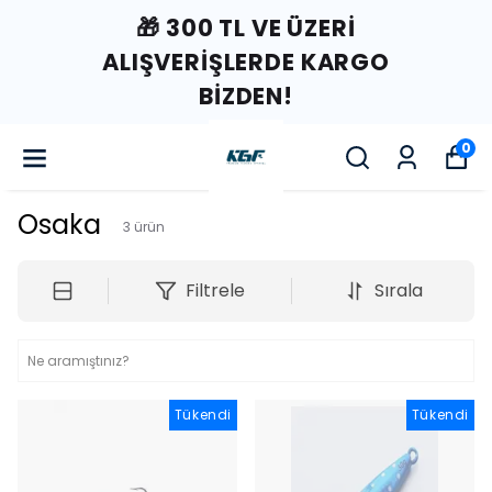
🎁 300 TL VE ÜZERI
ALIŞVERIŞLERDE KARGO
BIZDEN!
0
Osaka
3
ürün
Filtrele
Sırala
Tükendi
Tükendi