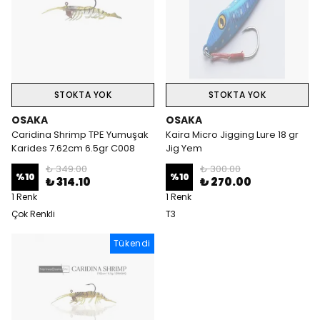
STOKTA YOK
STOKTA YOK
OSAKA
OSAKA
Caridina Shrimp TPE Yumuşak
Kaira Micro Jigging Lure 18 gr
Karides 7.62cm 6.5gr C008
Jig Yem
₺ 349.00
₺ 300.00
%
10
%
10
₺ 314.10
₺ 270.00
1 Renk
1 Renk
Çok Renkli
T3
Tükendi