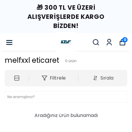
🎁 300 TL VE ÜZERI
ALIŞVERIŞLERDE KARGO
BIZDEN!
0
melfxxl eticaret
0
ürün
Filtrele
Sırala
Aradığınız ürün bulunamadı