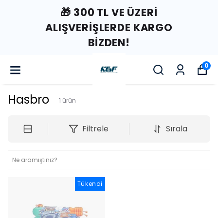
🎁 300 TL VE ÜZERI
ALIŞVERIŞLERDE KARGO
BIZDEN!
0
Hasbro
1
ürün
Filtrele
Sırala
Tükendi