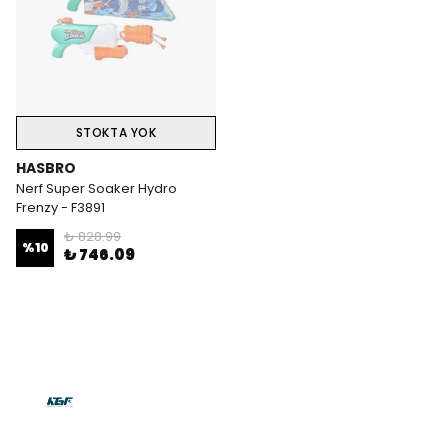
STOKTA YOK
HASBRO
Nerf Super Soaker Hydro
Frenzy - F3891
₺ 828.99
%
10
₺ 746.09