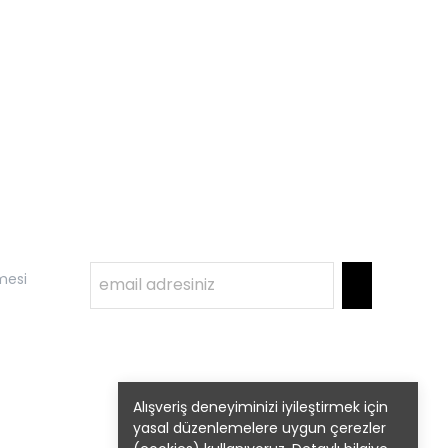
mesi
Alışveriş deneyiminizi iyileştirmek için
yasal düzenlemelere uygun çerezler